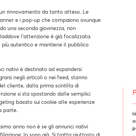
do un rinnovamento da tanto atteso. Le
banner e i pop-up che compaiono ovunque
endo una seconda giovinezza, non
 laddove l'attenzione è già focalizzata.
ta più autentico e mantiene il pubblico
ci nativi è destinato ad espandersi
grarsi negli articoli o nei feed, stanno
l cliente, dalla prima scintilla di
P
enzione si sta spostando dalle semplici
rgeting basato sui cookie alle esperienze
a parte.
I
o
imo anno non è se gli annunci nativi
p
iazione: lo sono già. Si tratta piuttosto di