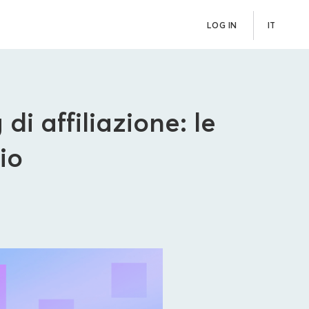
LOG IN
IT
di affiliazione: le
io