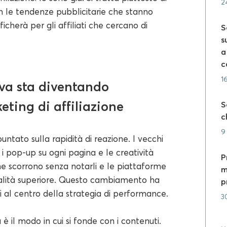
2
n le tendenze pubblicitarie che stanno
icherà per gli affiliati che cercano di
S
s
a
c
1
iva sta diventando
ting di affiliazione
S
c
9
untato sulla rapidità di reazione. I vecchi
 i pop-up su ogni pagina e le creatività
P
ne scorrono senza notarli e le piattaforme
m
alità superiore. Questo cambiamento ha
p
i al centro della strategia di performance.
3
 è il modo in cui si fonde con i contenuti.