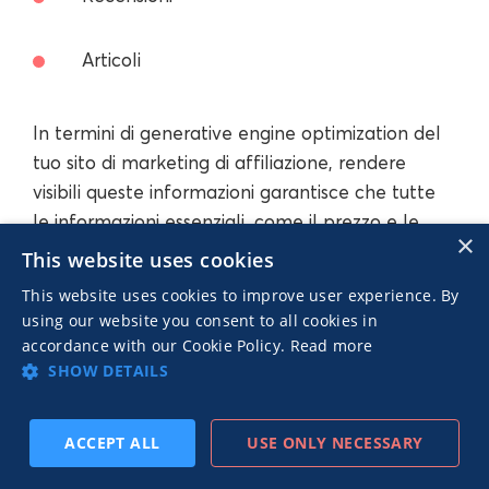
Articoli
In termini di generative engine optimization del
tuo sito di marketing di affiliazione, rendere
visibili queste informazioni garantisce che tutte
le informazioni essenziali, come il prezzo e le
×
specifiche, vengano visualizzate sulle
This website uses cookies
piattaforme AI.
This website uses cookies to improve user experience. By
using our website you consent to all cookies in
accordance with our Cookie Policy.
Read more
Crea solide basi tecniche per il sito
SHOW DETAILS
Per migliorare il tuo GEO, dovresti:
ACCEPT ALL
USE ONLY NECESSARY
ISCRIVITI
PRECEDENTE
SUCCESSIVO
Garantire una corretta canonicalizzazione