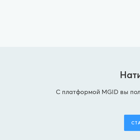
Нати
С платформой MGID вы пол
СТ