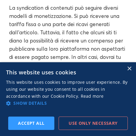
La syndication di contenuti può seguire diversi
modelli di monetizzazione. Si può ricevere una
tariffa fissa o una parte dei ricavi generati
dall'articolo. Tuttavia, il fatto che alcuni siti ti
diano la possibilità di ricevere un compenso per
pubblicare sulla loro piattaforma non aspettarti
di essere pagato sempre. In altri casi, dovrai tu
pagare per essere pubblicato. Tuttavia, sono
×
This website uses cookies
disponibili anche opzioni di syndication di
contenuti che ti permetteranno di farlo
This website uses cookies to improve user experience. By
using our website you consent to all cookies in
gratuitamente. In sostanza, hai tre opzioni:
accordance with our Cookie Policy.
Read more
SHOW DETAILS
Pagare
ACCEPT ALL
USE ONLY NECESSARY
Essere pagati
ISCRIVITI
PRECEDENTE
SUCCESSIVO