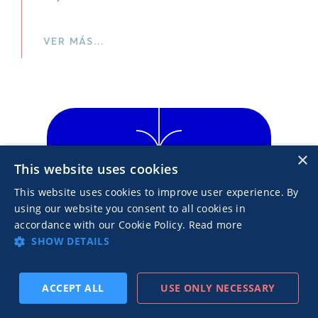
VER MÁS…
×
This website uses cookies
Comience a
anunciar con
This website uses cookies to improve user experience. By
using our website you consent to all cookies in
nosotros hoy
accordance with our Cookie Policy.
Read more
mismo
SHOW DETAILS
Lance su primera campaña con
ROI positivo y logre resultados
ACCEPT ALL
USE ONLY NECESSARY
SUSCRIBIRSE
PREVIO
SIGUIENTE
reales.