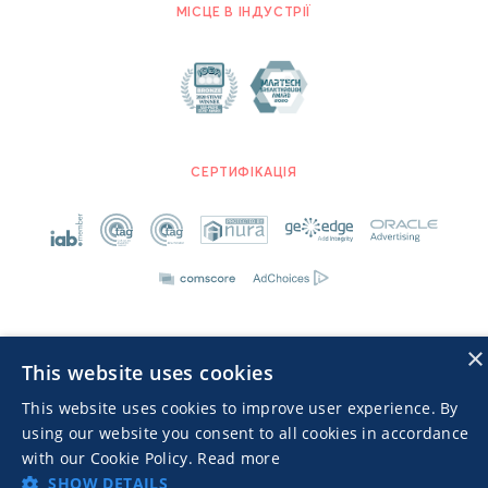
МІСЦЕ В ІНДУСТРІЇ
СЕРТИФІКАЦІЯ
×
This website uses cookies
Advertisers TOS
Політика конфіденційності
This website uses cookies to improve user experience. By
© 2026 MGID Inc. Всі права захищені.
using our website you consent to all cookies in accordance
with our Cookie Policy.
Read more
SHOW DETAILS