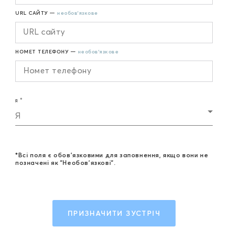
URL САЙТУ —
необов'язкове
НОМЕТ ТЕЛЕФОНУ —
необов'язкове
Я
Я
*Всі поля є обов'язковими для заповнення, якщо вони не
позначені як "Необов'язкові".
ПРИЗНАЧИТИ ЗУСТРІЧ