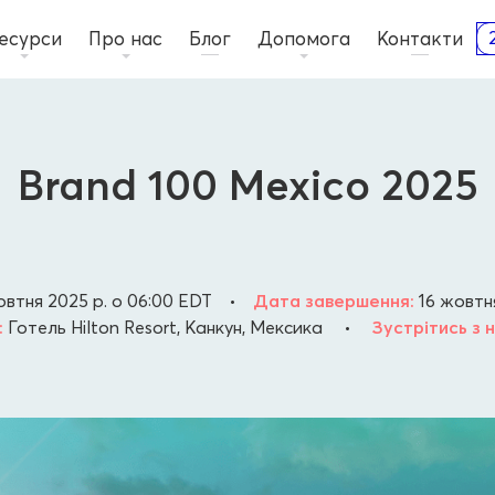
есурси
Про нас
Блог
Допомога
Контакти
Brand 100 Mexico 2025
овтня 2025 р. о 06:00
EDT
•
Дата завершення:
16 жовтня
:
Готель Hilton Resort, Канкун, Мексика
•
Зустрітись з 