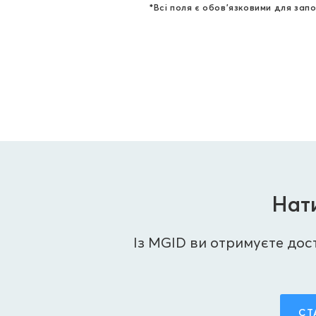
*Всі поля є обов'язковими для запо
Нати
Із MGID ви отримуєте досту
СТ