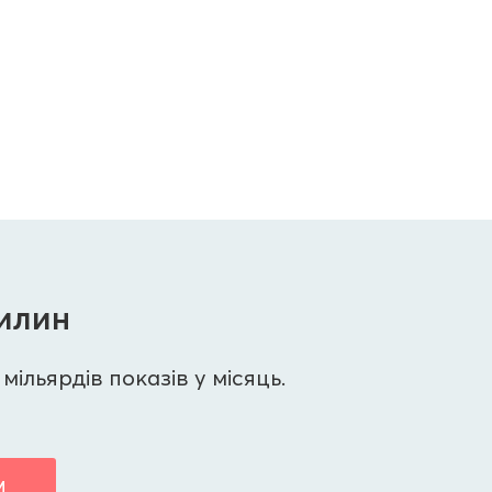
вилин
мільярдів показів у місяць.
М