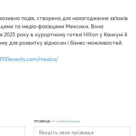
зивна подія, створена для налагодження зв’язків
цями та медіа-фахівцями Мексики. Вона
я 2025 року в курортному готелі Hilton у Канкуні й
му для розвитку відносин і бізнес-можливостей.
nd100events.com/mexico/
ПРІЗВИЩЕ —
необов'язкове