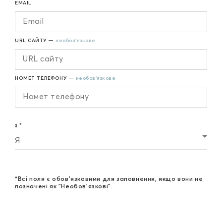
EMAIL
URL САЙТУ —
необов'язкове
НОМЕТ ТЕЛЕФОНУ —
необов'язкове
Я
Я
*Всі поля є обов'язковими для заповнення, якщо вони не
позначені як "Необов'язкові".