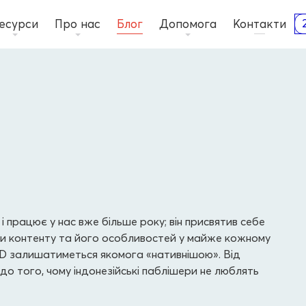
есурси
Про нас
Блог
Допомога
Контакти
 працює у нас вже більше року; він присвятив себе
 контенту та його особливостей у майже кожному
ID залишатиметься якомога «нативнішою». Від
 до того, чому індонезійські паблішери не люблять