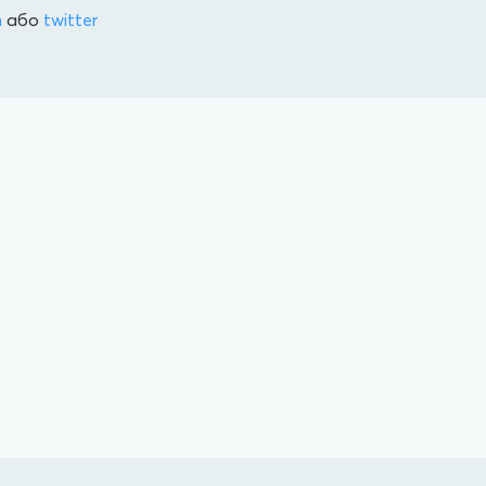
n
або
twitter