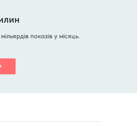
вилин
мільярдів показів у місяць.
М