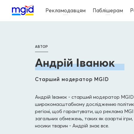
Рекламодавцям
Паблішерам
Р
АВТОР
Андрій Іванюк
Старший модератор MGID
Андрій Іванюк - старший модератор MGID і
широкомасштабному дослідженню політики
регіоні, щоб гарантувати, що реклама MG
загальних обмежень, таких як азартні ігри,
носики тварин - Андрій знає все.