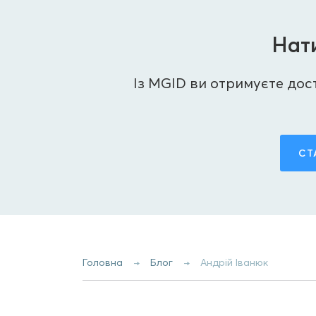
Нати
Із MGID ви отримуєте досту
СТ
Головна
Блог
Андрій Іванюк