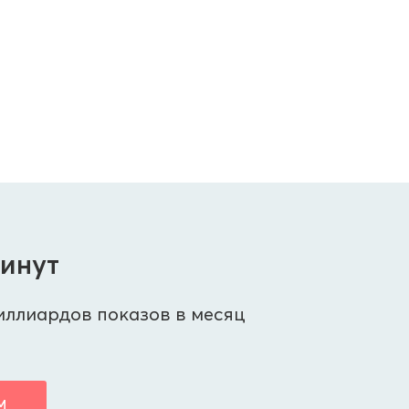
минут
иллиардов показов в месяц
М