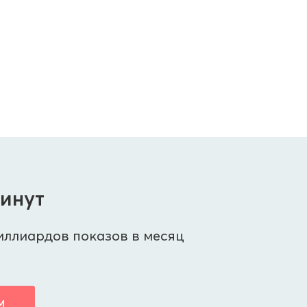
минут
иллиардов показов в месяц
М