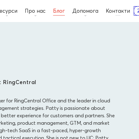
есурси
Про нас
Блог
Допомога
Контакти
 RingCentral
 for RingCentral Office and the leader in cloud
gement strategies. Patty is passionate about
a better experience for customers and partners. She
arketing, product management, GTM, and market
igh-tech SaaS in a fast-paced, hyper-growth
tactical execution. She is not new to UC; Patty