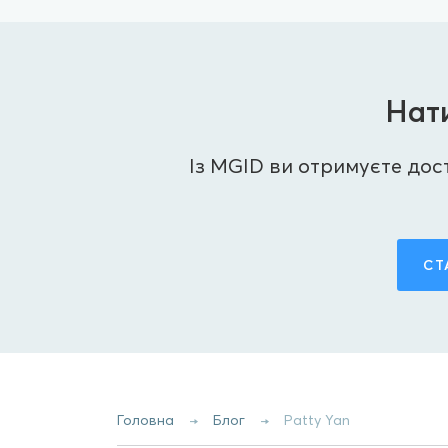
Нати
Із MGID ви отримуєте досту
СТ
Головна
Блог
Patty Yan