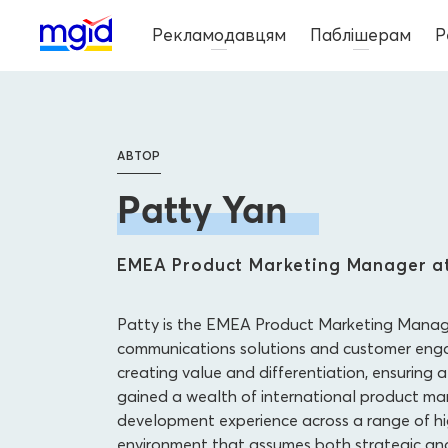
Рекламодавцям
Паблішерам
Р
АВТОР
Patty Yan
EMEA Product Marketing Manager at
Patty is the EMEA Product Marketing Manager
communications solutions and customer enga
creating value and differentiation, ensuring 
gained a wealth of international product m
development experience across a range of h
environment that assumes both strategic and 