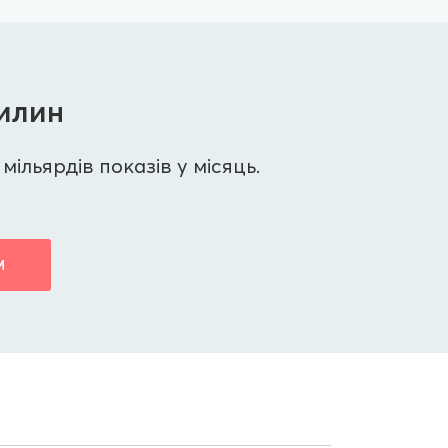
вилин
мільярдів показів у місяць.
М