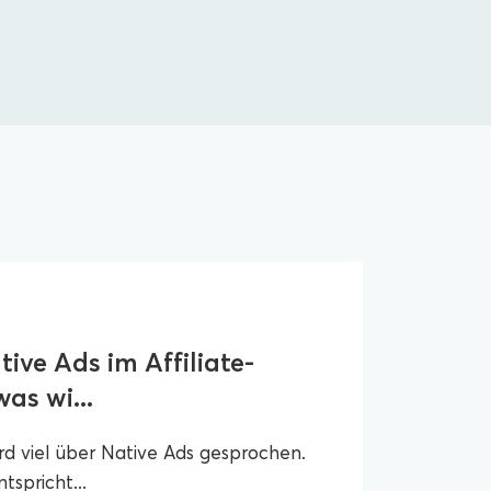
ive Ads im Affiliate-
as wi...
ird viel über Native Ads gesprochen.
tspricht...