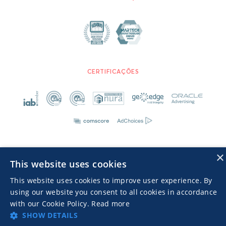
CERTIFICAÇÕES
×
This website uses cookies
Advertisers TOS
Política de privacidade
This website uses cookies to improve user experience. By
© 2026 MGID Inc. Todos os direitos reservados.
using our website you consent to all cookies in accordance
with our Cookie Policy.
Read more
SHOW DETAILS